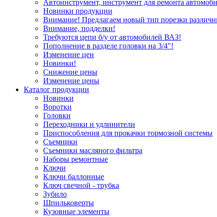
Автоинструмент, инструмент для ремонта автомоби
Новинки продукции
Внимание! Предлагаем новый тип порезки различн
Внимание, подделки!
Требуются цепи б/у от автомобилей ВАЗ!
Пополнение в разделе головки на 3/4"!
Изменение цен
Новинки!
Снижение цены
Изменение цены
Каталог продукции
Новинки
Воротки
Головки
Переходники и удлинители
Приспособления для прокачки тормозной системы
Съемники
Съемники масляного фильтра
Наборы ремонтные
Ключи
Ключи баллонные
Ключ свечной - трубка
Зубило
Шпильковерты
Кузовные элементы