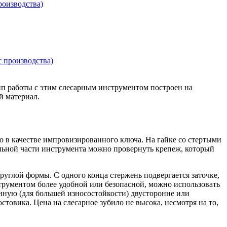
роизводства)
с производства)
ип работы с этим слесарным инструментом построен на
й материал.
 в качестве импровизированного ключа. На гайке со стертыми
льной части инструмента можно провернуть крепеж, который
углой формы. С одного конца стержень подвергается заточке,
трументом более удобной или безопасной, можно использовать
енную (для большей износостойкости) двусторонне или
товика. Цена на слесарное зубило не высока, несмотря на то,