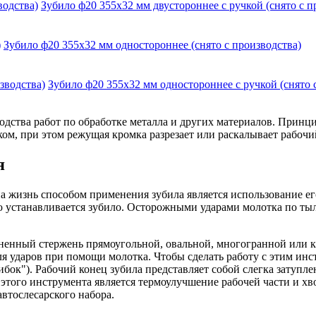
Зубило ф20 355х32 мм двустороннее с ручкой (снято с п
Зубило ф20 355х32 мм одностороннее (снято с производства)
Зубило ф20 355х32 мм одностороннее с ручкой (снято 
дства работ по обработке металла и других материалов. Принц
ом, при этом режущая кромка разрезает или раскалывает рабочи
я
жизнь способом применения зубила является использование его
ю устанавливается зубило. Осторожными ударами молотка по ты
ненный стержень прямоугольной, овальной, многогранной или кр
 ударов при помощи молотка. Чтобы сделать работу с этим инс
ибок"). Рабочий конец зубила представляет собой слегка затупл
того инструмента является термоулучшение рабочей части и хвос
втослесарского набора.