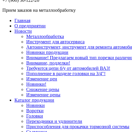
+7 (900) 30-122-26
Прием заказов на металлообработку
Главная
О предприятии
Новости
Металлообработка
Инструмент для автосервиса
Автоинструмент, инструмент для ремонта автомоби
Новинки продукции
Внимание! Предлагаем новый тип порезки различн
Внимание, подделки!
Требуются цепи б/у от автомобилей ВАЗ!
Пополнение в разделе головки на 3/4"!
Изменение цен
Новинки!
Снижение цены
Изменение цены
Каталог продукции
Новинки
Воротки
Головки
Переходники и удлинители
Приспособления для прокачки тормозной системы
Съемники