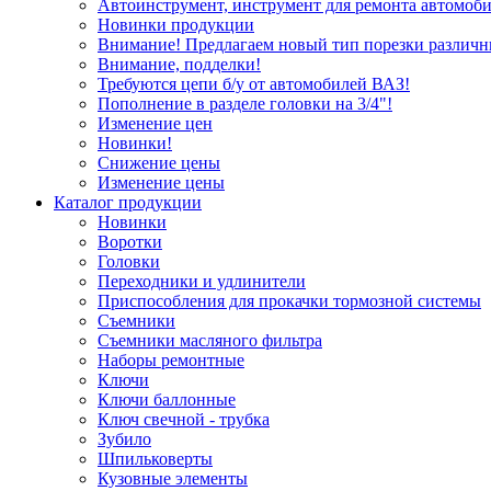
Автоинструмент, инструмент для ремонта автомоби
Новинки продукции
Внимание! Предлагаем новый тип порезки различн
Внимание, подделки!
Требуются цепи б/у от автомобилей ВАЗ!
Пополнение в разделе головки на 3/4"!
Изменение цен
Новинки!
Снижение цены
Изменение цены
Каталог продукции
Новинки
Воротки
Головки
Переходники и удлинители
Приспособления для прокачки тормозной системы
Съемники
Съемники масляного фильтра
Наборы ремонтные
Ключи
Ключи баллонные
Ключ свечной - трубка
Зубило
Шпильковерты
Кузовные элементы