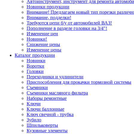
Автоинструмент, инструмент для ремонта автомоби
Новинки продукции
Внимание! Предлагаем новый тип порезки различн
Внимание, подделки!
Требуются цепи б/у от автомобилей ВАЗ!
Пополнение в разделе головки на 3/4"!
Изменение цен
Новинки!
Снижение цены
Изменение цены
Каталог продукции
Новинки
Воротки
Головки
Переходники и удлинители
Приспособления для прокачки тормозной системы
Съемники
Съемники масляного фильтра
Наборы ремонтные
Ключи
Ключи баллонные
Ключ свечной - трубка
Зубило
Шпильковерты
Кузовные элементы