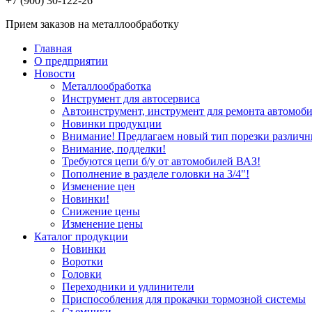
+7 (900) 30-122-26
Прием заказов на металлообработку
Главная
О предприятии
Новости
Металлообработка
Инструмент для автосервиса
Автоинструмент, инструмент для ремонта автомоби
Новинки продукции
Внимание! Предлагаем новый тип порезки различн
Внимание, подделки!
Требуются цепи б/у от автомобилей ВАЗ!
Пополнение в разделе головки на 3/4"!
Изменение цен
Новинки!
Снижение цены
Изменение цены
Каталог продукции
Новинки
Воротки
Головки
Переходники и удлинители
Приспособления для прокачки тормозной системы
Съемники