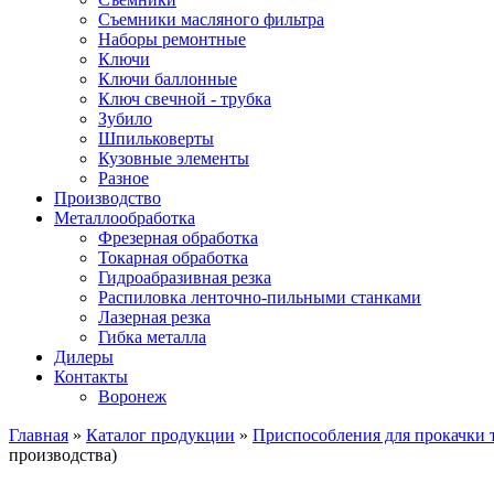
Съемники масляного фильтра
Наборы ремонтные
Ключи
Ключи баллонные
Ключ свечной - трубка
Зубило
Шпильковерты
Кузовные элементы
Разное
Производство
Металлообработка
Фрезерная обработка
Токарная обработка
Гидроабразивная резка
Распиловка ленточно-пильными станками
Лазерная резка
Гибка металла
Дилеры
Контакты
Воронеж
Главная
»
Каталог продукции
»
Приспособления для прокачки 
производства)