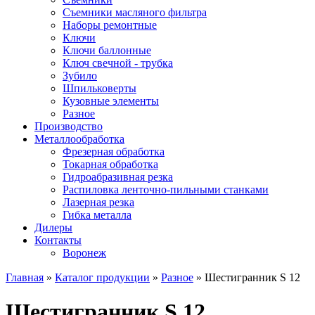
Съемники масляного фильтра
Наборы ремонтные
Ключи
Ключи баллонные
Ключ свечной - трубка
Зубило
Шпильковерты
Кузовные элементы
Разное
Производство
Металлообработка
Фрезерная обработка
Токарная обработка
Гидроабразивная резка
Распиловка ленточно-пильными станками
Лазерная резка
Гибка металла
Дилеры
Контакты
Воронеж
Главная
»
Каталог продукции
»
Разное
»
Шестигранник S 12
Шестигранник S 12