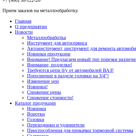
+7 (900) 30-122-26
Прием заказов на металлообработку
Главная
О предприятии
Новости
Металлообработка
Инструмент для автосервиса
Автоинструмент, инструмент для ремонта автомоби
Новинки продукции
Внимание! Предлагаем новый тип порезки различн
Внимание, подделки!
Требуются цепи б/у от автомобилей ВАЗ!
Пополнение в разделе головки на 3/4"!
Изменение цен
Новинки!
Снижение цены
Снижение стоимости!
Каталог продукции
Новинки
Воротки
Головки
Переходники и удлинители
Приспособления для прокачки тормозной системы
Съемники