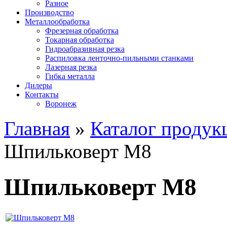
Разное
Производство
Металлообработка
Фрезерная обработка
Токарная обработка
Гидроабразивная резка
Распиловка ленточно-пильными станками
Лазерная резка
Гибка металла
Дилеры
Контакты
Воронеж
Главная
»
Каталог продук
Шпильковерт М8
Шпильковерт М8