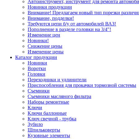
Автоинструмент, инструмент для ремонта автомоби
Новинки продукции
Внимание! Предлагаем новый тип порезки различн
Внимание, подделки!
Требуются цепи б/у от автомобилей ВАЗ!
Пополнение в разделе головки на 3/4"!
Изменение цен
Новинки!
Снижение цены
Изменение цены
Каталог продукции
Новинки
Воротки
Головки
Переходники и удлинители
Приспособления для прокачки тормозной системы
Съемники
Съемники масляного фильтра
Наборы ремонтные
Ключи
Ключи баллонные
Ключ свечной - трубка
Зубило
Шпильковерты
Кузовные элементы