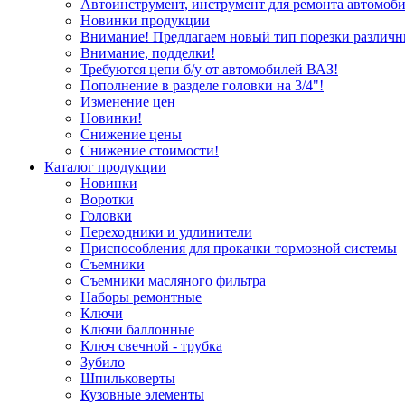
Автоинструмент, инструмент для ремонта автомоби
Новинки продукции
Внимание! Предлагаем новый тип порезки различн
Внимание, подделки!
Требуются цепи б/у от автомобилей ВАЗ!
Пополнение в разделе головки на 3/4"!
Изменение цен
Новинки!
Снижение цены
Снижение стоимости!
Каталог продукции
Новинки
Воротки
Головки
Переходники и удлинители
Приспособления для прокачки тормозной системы
Съемники
Съемники масляного фильтра
Наборы ремонтные
Ключи
Ключи баллонные
Ключ свечной - трубка
Зубило
Шпильковерты
Кузовные элементы