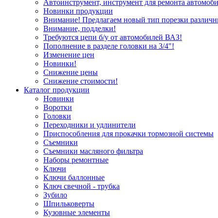
Автоинструмент, инструмент для ремонта автомоби
Новинки продукции
Внимание! Предлагаем новый тип порезки различн
Внимание, подделки!
Требуются цепи б/у от автомобилей ВАЗ!
Пополнение в разделе головки на 3/4"!
Изменение цен
Новинки!
Снижение цены
Снижение стоимости!
Каталог продукции
Новинки
Воротки
Головки
Переходники и удлинители
Приспособления для прокачки тормозной системы
Съемники
Съемники масляного фильтра
Наборы ремонтные
Ключи
Ключи баллонные
Ключ свечной - трубка
Зубило
Шпильковерты
Кузовные элементы