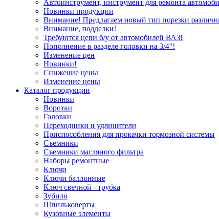
Автоинструмент, инструмент для ремонта автомоби
Новинки продукции
Внимание! Предлагаем новый тип порезки различн
Внимание, подделки!
Требуются цепи б/у от автомобилей ВАЗ!
Пополнение в разделе головки на 3/4"!
Изменение цен
Новинки!
Снижение цены
Изменение цены
Каталог продукции
Новинки
Воротки
Головки
Переходники и удлинители
Приспособления для прокачки тормозной системы
Съемники
Съемники масляного фильтра
Наборы ремонтные
Ключи
Ключи баллонные
Ключ свечной - трубка
Зубило
Шпильковерты
Кузовные элементы